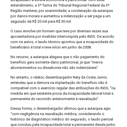
entendimento, a 3ª Turma do Tribunal Regional Federal da 3ª
Região manteve, por unanimidade, a condenação da autarquia
por danos morais e aumentou a indenização a ser paga a um
segurado de R$ 20 mil para R$ 30 mil.
O caso envolve um homem que teve por diversas vezes sua
aposentadoria por invalidez interrompida pelo INSS. De acordo
com os autos, o laudo técnico apontou que a incapacidade do
beneficiário é total e teve início em junho de 2008.
No recurso, a autarquia alegava que o não pagamento do
benefício gera somente dano patrimonial, já que “meros
aborrecimentos ou dissabores não são indenizáveis”.
No entanto, o relator, desembargador Nery da Costa Junior,
entendeu que a demora na implantação do benefício não é
compatível com o exercício regular das atribuições do INSS, “na
medida em que existente prova da incapacidade laboral total e
permanente do recorrido anteriormente à reavaliação”.
Dessa forma, o desembargador afirmou que a autarquia agiu
“com negligência na reavaliação médica, considerando o
histórico de diagnóstico médico do segurado, o laudo pericial
que concluiu pela incapacidade total e permanente desde junho